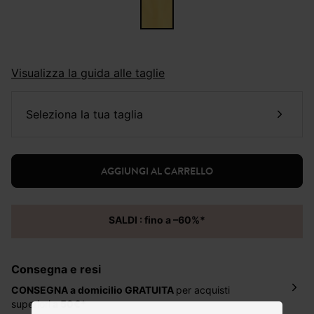
Visualizza la guida alle taglie
seleziona la tua taglia
AGGIUNGI AL CARRELLO
SALDI : fino a –60%*
Consegna e resi
CONSEGNA a domicilio
GRATUITA
per acquisti
superiori
a 50€*