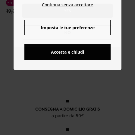
-50%
-60%
9,99 €
Continua senza accettare
YES
19,99 €
18,39 €
45,99 €
Imposta le tue preferenze
NO
Accetta e chiudi
CONSEGNA A DOMICILIO GRATIS
a partire da 50€