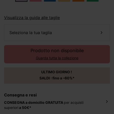
Visualizza la guida alle taglie
seleziona la tua taglia
Prodotto non disponibile
Guarda tutta la collezione
ULTIMO GIORNO !
SALDI : fino a –60%*
Consegna e resi
CONSEGNA a domicilio
GRATUITA
per acquisti
superiori
a 50€*
La consegna del tuo ordine avverrà entro
5-6 giorni