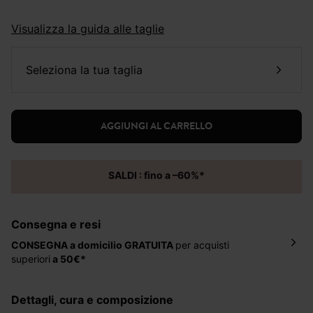
Visualizza la guida alle taglie
seleziona la tua taglia
AGGIUNGI AL CARRELLO
SALDI : fino a –60%*
Consegna e resi
CONSEGNA a domicilio
GRATUITA
per acquisti
superiori
a 50€*
La consegna del tuo ordine avverrà entro
5-6 giorni
lavorativi all'indirizzo da te indicato nella fase di
dettagli, cura e composizione
ordinazione, al costo di 4 € per ordini inferiori a 50 €.