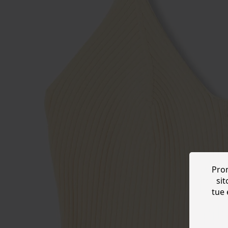
Prom
sit
tue 