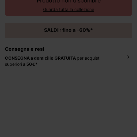
Prodotto non disponibile
Guarda tutta la collezione
SALDI : fino a –60%*
Consegna e resi
CONSEGNA a domicilio
GRATUITA
per acquisti
superiori
a 50€*
La consegna del tuo ordine avverrà entro
5-6 giorni
lavorativi all'indirizzo da te indicato nella fase di
ordinazione, al costo di 4 € per ordini inferiori a 50 €.
Hai 30 gg. per restituire o cambiare gli articoli a
decorrere dalla data dell’avvenuta ricezione.
Aiuto