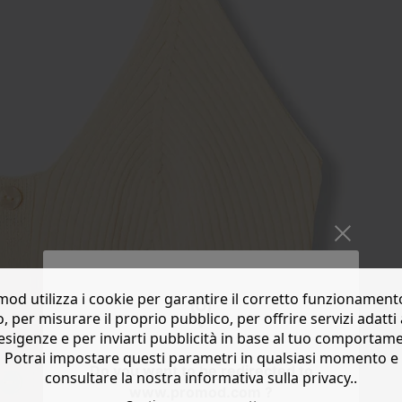
od utilizza i cookie per garantire il corretto funzionament
o, per misurare il proprio pubblico, per offrire servizi adatti 
esigenze e per inviarti pubblicità in base al tuo comportam
Potrai impostare questi parametri in qualsiasi momento e
Do you want to be redirected to
consultare la nostra informativa sulla privacy..
www.promod.com ?