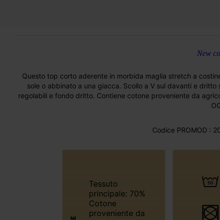
New col
Questo top corto aderente in morbida maglia stretch a costine
sole o abbinato a una giacca. Scollo a V sul davanti e dritto su
regolabili e fondo dritto. Contiene cotone proveniente da agricolt
OG
Codice PROMOD : 20
Tessuto
principale: 70%
Cotone
proveniente da