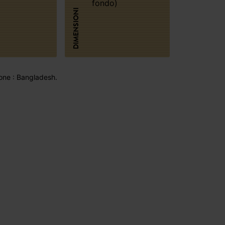
fondo)
DIMENSIONI
one : Bangladesh.