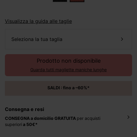
Visualizza la guida alle taglie
seleziona la tua taglia
Prodotto non disponibile
Guarda tutti magliette maniche lunghe
SALDI : fino a –60%*
Consegna e resi
CONSEGNA a domicilio
GRATUITA
per acquisti
superiori
a 50€*
La consegna del tuo ordine avverrà entro
5-6 giorni