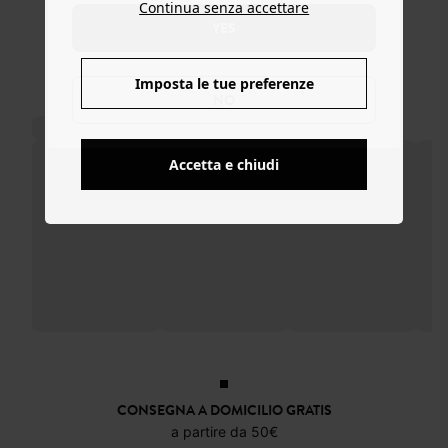
Continua senza accettare
23,99 €
13,79 €
YES
59,99 €
45,99 €
Imposta le tue preferenze
NO
Accetta e chiudi
CONSEGNA A DOMICILIO GRATIS
a partire da 50€
RESO ENTRO 30 GIORNI