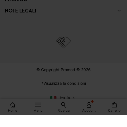
© Copyright Promod © 2026
*Visualizza le condizioni
Italia
Home
Menu
Ricerca
Account
Carrello