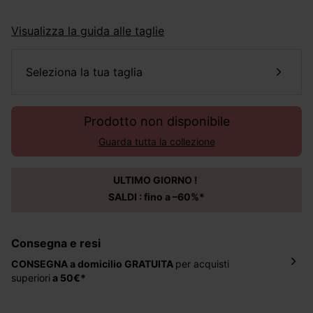
Visualizza la guida alle taglie
seleziona la tua taglia
Prodotto non disponibile
Guarda tutta la collezione
ULTIMO GIORNO !
SALDI : fino a –60%*
Consegna e resi
CONSEGNA a domicilio
GRATUITA
per acquisti
superiori
a 50€*
La consegna del tuo ordine avverrà entro
5-6 giorni
lavorativi all'indirizzo da te indicato nella fase di