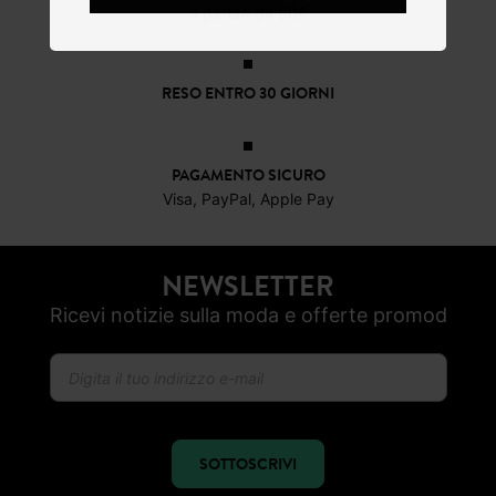
a partire da 50€
RESO ENTRO 30 GIORNI
PAGAMENTO SICURO
Visa, PayPal, Apple Pay
NEWSLETTER
Ricevi notizie sulla moda e offerte promod
SOTTOSCRIVI