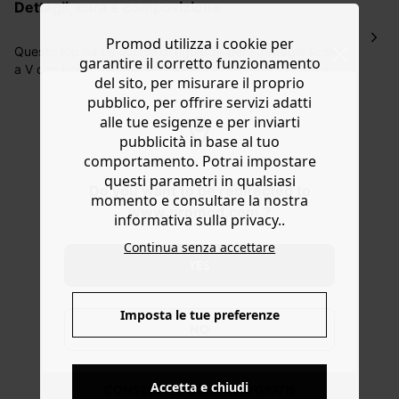
dettagli, cura e composizione
ordinazione, al costo di 4 € per ordini inferiori a 50 €.
Hai 30 gg. per restituire o cambiare gli articoli a
Promod utilizza i cookie per
decorrere dalla data dell’avvenuta ricezione.
Questo top ha un occhio di riguardo per i dettagli: scollo
garantire il corretto funzionamento
a V con bordi smerlati sul davanti, bottoncini rivestiti e
Aiuto
del sito, per misurare il proprio
sottili spalline regolabili. Linea dritta, scollo a V davanti e
pubblico, per offrire servizi adatti
dietro, fondo stondato e finiture cucite. Contiene viscosa
alle tue esigenze e per inviarti
ricavata da pasta di legno proveniente da foreste
pubblicità in base al tuo
correttamente gestite.
comportamento. Potrai impostare
questi parametri in qualsiasi
Do you want to be redirected to
momento e consultare la nostra
www.promod.com ?
informativa sulla privacy..
Continua senza accettare
YES
Imposta le tue preferenze
NO
Accetta e chiudi
CONSEGNA A DOMICILIO GRATIS