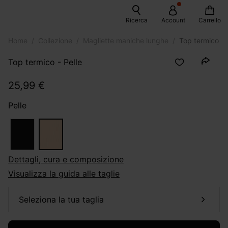
Ricerca
Account
Carrello
Home
Collezione
Magliette maniche lunghe
Top termico
Top termico - Pelle
25,99 €
Pelle
dettagli, cura e composizione
Visualizza la guida alle taglie
seleziona la tua taglia