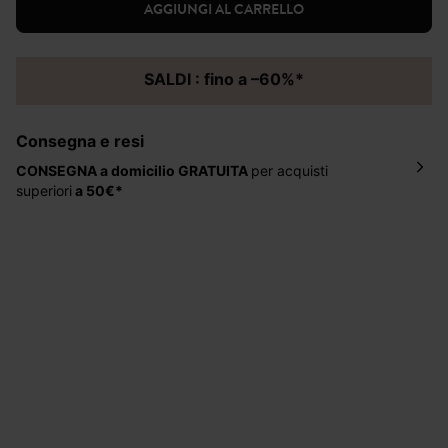
AGGIUNGI AL CARRELLO
SALDI : fino a –60%*
Consegna e resi
CONSEGNA a domicilio
GRATUITA
per acquisti
superiori
a 50€*
La consegna del tuo ordine avverrà entro
5-6 giorni
lavorativi all'indirizzo da te indicato nella fase di
ordinazione, al costo di 4 € per ordini inferiori a 50 €.
Hai 30 gg. per restituire o cambiare gli articoli a
decorrere dalla data dell’avvenuta ricezione.
Aiuto