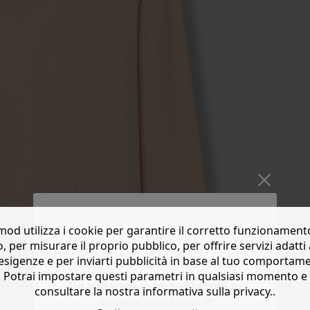
od utilizza i cookie per garantire il corretto funzionament
o, per misurare il proprio pubblico, per offrire servizi adatti 
esigenze e per inviarti pubblicità in base al tuo comportam
Potrai impostare questi parametri in qualsiasi momento e
Do you want to be redirected to
consultare la nostra informativa sulla privacy..
www.promod.com ?