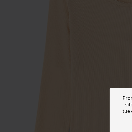
Prom
sit
tue 