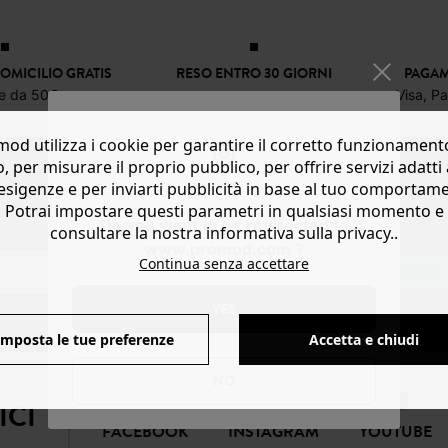
OMICILIO GRATIS
RESO ENTRO 30 GIORNI
PAGAM
re da 50€
Visa, P
od utilizza i cookie per garantire il corretto funzionament
o, per misurare il proprio pubblico, per offrire servizi adatti 
NEWSLETTER
esigenze e per inviarti pubblicità in base al tuo comportam
Potrai impostare questi parametri in qualsiasi momento e
Ricevi notizie sulla moda e offerte promod
Do you want to be redirected to
consultare la nostra informativa sulla privacy..
www.promod.com ?
Continua senza accettare
SOTTOSCRIVI
YES
Imposta le tue preferenze
Accetta e chiudi
NO
ICI
FACEBOOK
INSTAGRAM
YOUTUBE