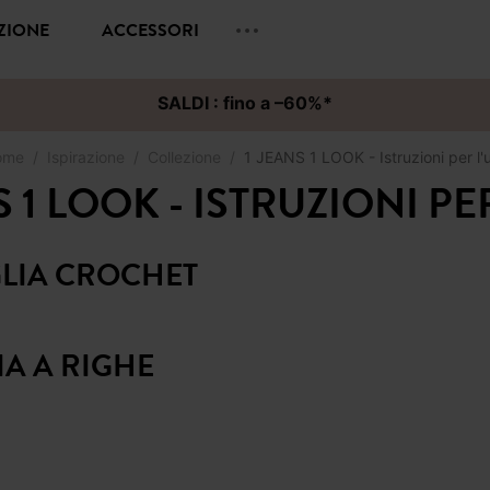
EZIONE
ACCESSORI
SALDI : fino a –60%*
ome
Ispirazione
Collezione
1 JEANS 1 LOOK - Istruzioni per l'
S 1 LOOK - ISTRUZIONI PE
GLIA CROCHET
IA A RIGHE