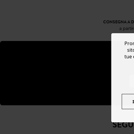
CONSEGNA A D
a parti
Prom
sit
tue 
SEGU