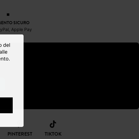
ENTO SICURO
ayPal, Apple Pay
o del
alle
ento.
PINTEREST
TIKTOK