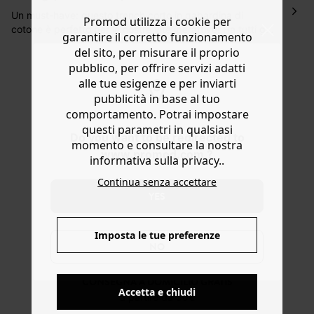
Hai 30 gg. per restituire o cambiare gli articoli a
Un must-have: questo trench corto in gabardina di
Promod utilizza i cookie per
decorrere dalla data dell’avvenuta ricezione.
cotone è perfetto per le nostre vite iperattive! Ha tutti gli
garantire il corretto funzionamento
elementi classici quali mostrine sulle spalle e cinturino ai
Aiuto
del sito, per misurare il proprio
polsi, carré fronte/retro, doppio petto, cintura annodabile
pubblico, per offrire servizi adatti
e rimovibile. Linea dritta, colletto a revers, 2 tasche, parte
alle tue esigenze e per inviarti
sopra foderata, rifinito con sbieco in raso. Spacco sul
pubblicità in base al tuo
retro. Contiene poliestere riciclato.
comportamento. Potrai impostare
questi parametri in qualsiasi
Do you want to be redirected to
momento e consultare la nostra
www.promod.com ?
informativa sulla privacy..
Continua senza accettare
YES
Imposta le tue preferenze
NO
CONSEGNA A DOMICILIO GRATIS
Accetta e chiudi
a partire da 50€