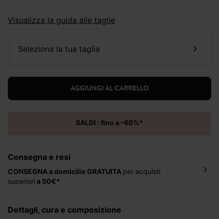
Visualizza la guida alle taglie
seleziona la tua taglia
AGGIUNGI AL CARRELLO
SALDI : fino a –60%*
Consegna e resi
CONSEGNA a domicilio
GRATUITA
per acquisti
superiori
a 50€*
La consegna del tuo ordine avverrà entro
5-6 giorni
lavorativi all'indirizzo da te indicato nella fase di
dettagli, cura e composizione
ordinazione, al costo di 4 € per ordini inferiori a 50 €.