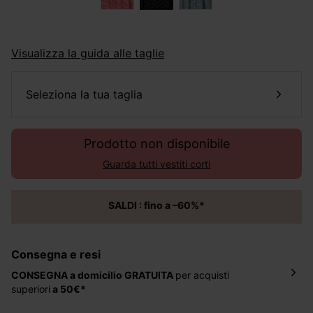
Visualizza la guida alle taglie
seleziona la tua taglia
Prodotto non disponibile
Guarda tutti vestiti corti
SALDI : fino a –60%*
Consegna e resi
CONSEGNA a domicilio
GRATUITA
per acquisti
superiori
a 50€*
La consegna del tuo ordine avverrà entro
5-6 giorni