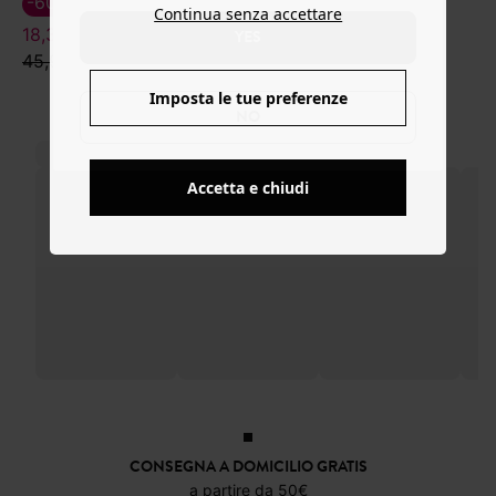
-60%
-60%
Continua senza accettare
18,39 €
39,99 €
YES
45,99 €
99,99 €
Imposta le tue preferenze
NO
Accetta e chiudi
CONSEGNA A DOMICILIO GRATIS
a partire da 50€