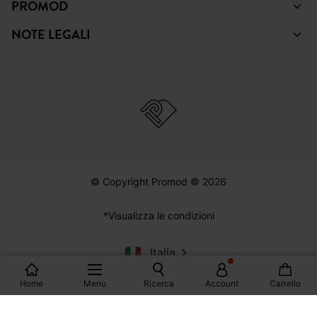
© Copyright Promod © 2026
*Visualizza le condizioni
Italia
Home
Menu
Ricerca
Account
Carrello