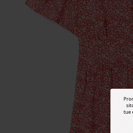
Prom
sit
tue 