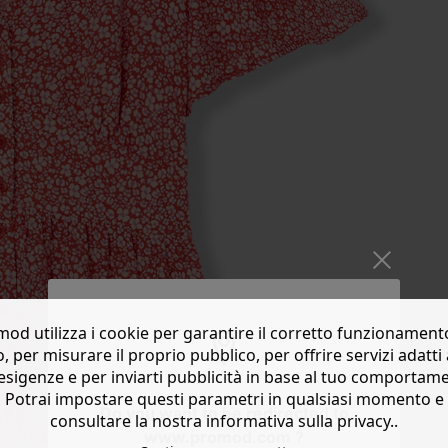
od utilizza i cookie per garantire il corretto funzionament
o, per misurare il proprio pubblico, per offrire servizi adatti 
esigenze e per inviarti pubblicità in base al tuo comportam
Potrai impostare questi parametri in qualsiasi momento e
Do you want to be redirected to
consultare la nostra informativa sulla privacy..
www.promod.com ?