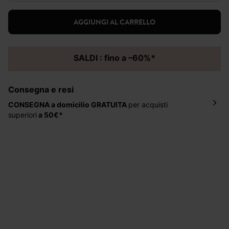
AGGIUNGI AL CARRELLO
SALDI : fino a –60%*
Consegna e resi
CONSEGNA a domicilio
GRATUITA
per acquisti
superiori
a 50€*
La consegna del tuo ordine avverrà entro
5-6 giorni
lavorativi all'indirizzo da te indicato nella fase di
ordinazione, al costo di 4 € per ordini inferiori a 50 €.
Hai 30 gg. per restituire o cambiare gli articoli a
decorrere dalla data dell’avvenuta ricezione.
Aiuto