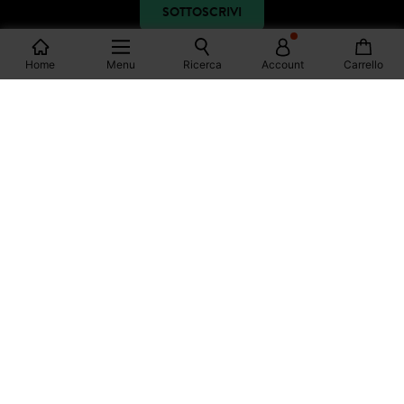
SOTTOSCRIVI
Home
Menu
Ricerca
Account
Carrello
SEGUICI
FACEBOOK
INSTAGRAM
YOUTUBE
PINTEREST
TIKTOK
SHOPPING