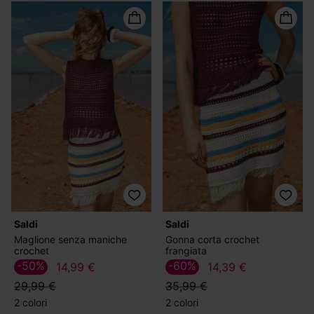
Saldi
Saldi
Maglione senza maniche
Gonna corta crochet
crochet
frangiata
-50%
-60%
14,99 €
14,39 €
29,99 €
35,99 €
2 colori
2 colori