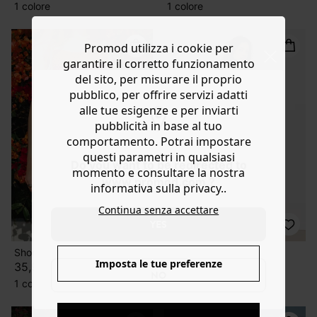
1 colore
1 colore
Promod utilizza i cookie per
garantire il corretto funzionamento
del sito, per misurare il proprio
pubblico, per offrire servizi adatti
alle tue esigenze e per inviarti
pubblicità in base al tuo
comportamento. Potrai impostare
questi parametri in qualsiasi
Do you want to be redirected to
momento e consultare la nostra
www.promod.com ?
informativa sulla privacy..
Continua senza accettare
YES
Short in crochet Donna
Gonna midi crochet
Imposta le tue preferenze
35,99 €
39,99 €
NO
1 colore
1 colore