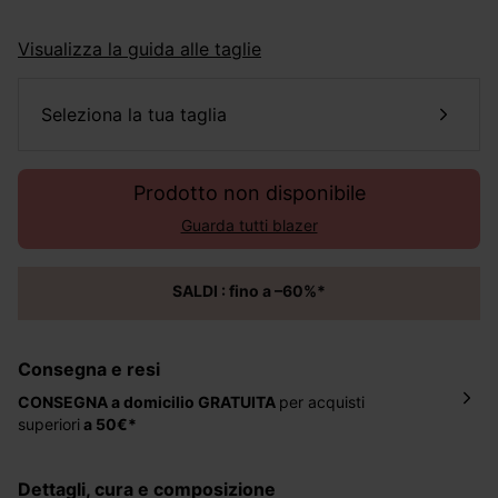
Visualizza la guida alle taglie
seleziona la tua taglia
Prodotto non disponibile
Guarda tutti blazer
SALDI : fino a –60%*
Consegna e resi
CONSEGNA a domicilio
GRATUITA
per acquisti
superiori
a 50€*
La consegna del tuo ordine avverrà entro
5-6 giorni
lavorativi all'indirizzo da te indicato nella fase di
dettagli, cura e composizione
ordinazione, al costo di 4 € per ordini inferiori a 50 €.