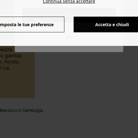
Continua senza accettare
7950 - 17230545984
YES
Imposta le tue preferenze
Accetta e chiudi
NO
no gamba:
. Fondo:
 ca.
: Marocco e Cambogia.