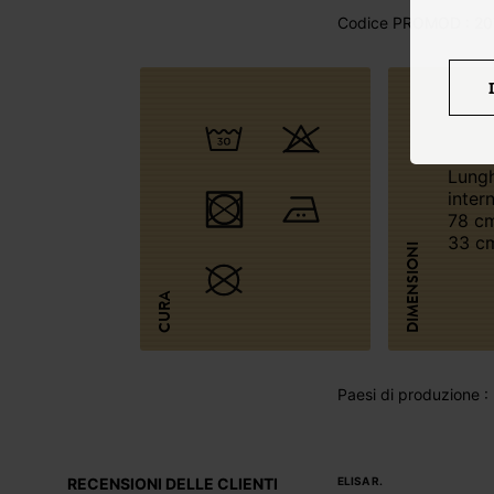
Codice PROMOD : 20
Lunghezza
inter
78 cm
33 cm
DIMENSIONI
CURA
Paesi di produzione 
RECENSIONI DELLE CLIENTI
ELISA R.