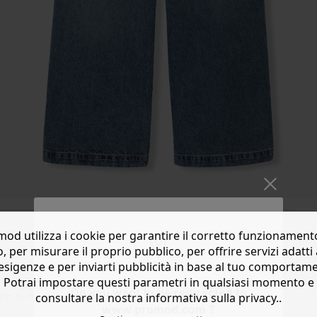
od utilizza i cookie per garantire il corretto funzionament
lection
o, per misurare il proprio pubblico, per offrire servizi adatti 
esigenze e per inviarti pubblicità in base al tuo comportam
look street trendy. Indossali con i tacchi, rendili più femminili
Potrai impostare questi parametri in qualsiasi momento e
unga, passanti per la cintura, vita con elastico sul retro per
Do you want to be redirected to
 in metallo. 5 tasche. Realizzati in cotone riciclato.
consultare la nostra informativa sulla privacy..
www.promod.com ?