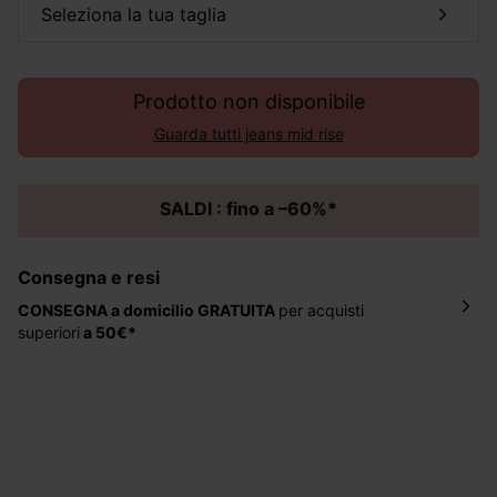
seleziona la tua taglia
Prodotto non disponibile
Guarda tutti jeans mid rise
SALDI : fino a –60%*
Consegna e resi
CONSEGNA a domicilio
GRATUITA
per acquisti
superiori
a 50€*
La consegna del tuo ordine avverrà entro
5-6 giorni
lavorativi all'indirizzo da te indicato nella fase di
ordinazione, al costo di 4 € per ordini inferiori a 50 €.
Hai 30 gg. per restituire o cambiare gli articoli a
decorrere dalla data dell’avvenuta ricezione.
Aiuto