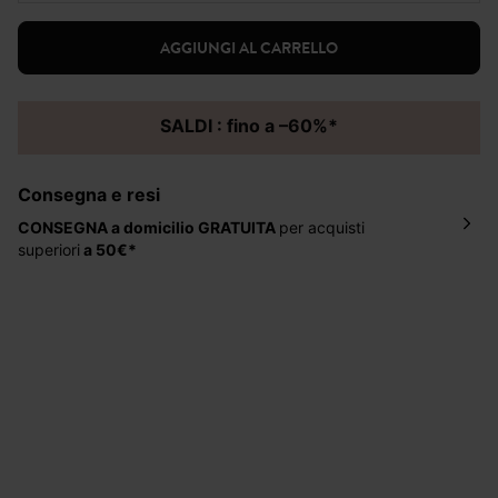
AGGIUNGI AL CARRELLO
SALDI : fino a –60%*
Consegna e resi
CONSEGNA a domicilio
GRATUITA
per acquisti
superiori
a 50€*
La consegna del tuo ordine avverrà entro
5-6 giorni
lavorativi all'indirizzo da te indicato nella fase di
ordinazione, al costo di 4 € per ordini inferiori a 50 €.
Hai 30 gg. per restituire o cambiare gli articoli a
decorrere dalla data dell’avvenuta ricezione.
Aiuto