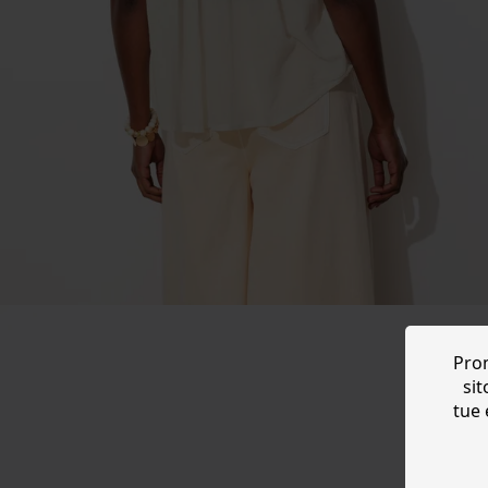
Prom
sit
tue 