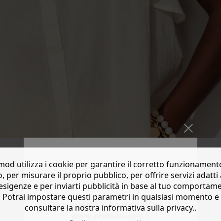
od utilizza i cookie per garantire il corretto funzionament
o, per misurare il proprio pubblico, per offrire servizi adatti 
esigenze e per inviarti pubblicità in base al tuo comportam
Potrai impostare questi parametri in qualsiasi momento e
Do you want to be redirected to
consultare la nostra informativa sulla privacy..
www.promod.com ?