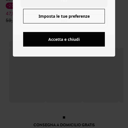
YES
-20%
-20%
47,99 €
28,79 €
Imposta le tue preferenze
59,99 €
35,99 €
NO
Accetta e chiudi
POTREBBERO PIACERTI ANCHE:
CONSEGNA A DOMICILIO GRATIS
a partire da 50€
RESO ENTRO 30 GIORNI