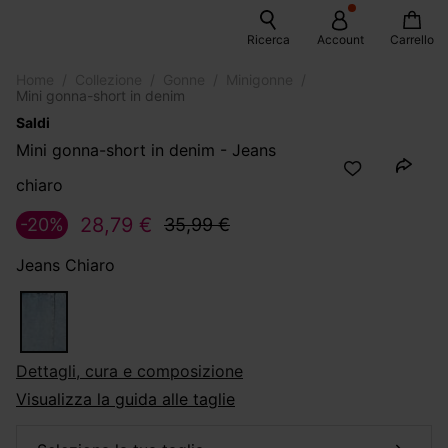
Ricerca
Account
Carrello
Home
Collezione
Gonne
Minigonne
Mini gonna-short in denim
Saldi
Mini gonna-short in denim - Jeans
chiaro
28,79 €
-20%
35,99 €
Jeans Chiaro
dettagli, cura e composizione
Visualizza la guida alle taglie