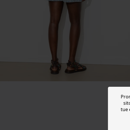
Prom
sit
tue 