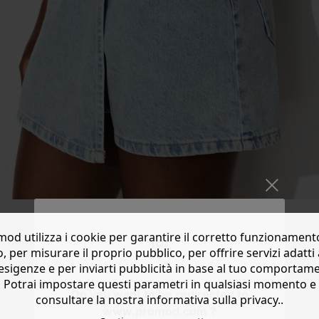
od utilizza i cookie per garantire il corretto funzionament
o, per misurare il proprio pubblico, per offrire servizi adatti 
esigenze e per inviarti pubblicità in base al tuo comportam
Potrai impostare questi parametri in qualsiasi momento e
Do you want to be redirected to
consultare la nostra informativa sulla privacy..
www.promod.com ?