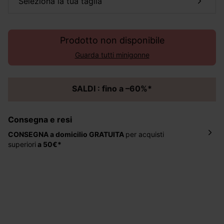
seleziona la tua taglia
Prodotto non disponibile
Guarda tutti minigonne
SALDI : fino a –60%*
Consegna e resi
CONSEGNA a domicilio
GRATUITA
per acquisti
superiori
a 50€*
La consegna del tuo ordine avverrà entro
5-6 giorni
lavorativi all'indirizzo da te indicato nella fase di
ordinazione, al costo di 4 € per ordini inferiori a 50 €.
Hai 30 gg. per restituire o cambiare gli articoli a
decorrere dalla data dell’avvenuta ricezione.
Aiuto