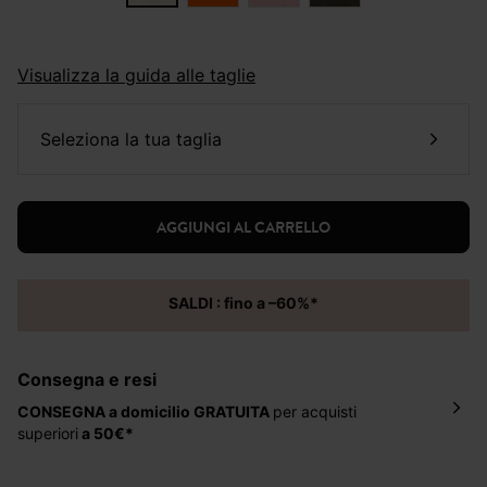
Visualizza la guida alle taglie
seleziona la tua taglia
AGGIUNGI AL CARRELLO
SALDI : fino a –60%*
Consegna e resi
CONSEGNA a domicilio
GRATUITA
per acquisti
superiori
a 50€*
La consegna del tuo ordine avverrà entro
5-6 giorni
lavorativi all'indirizzo da te indicato nella fase di