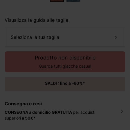
Visualizza la guida alle taglie
seleziona la tua taglia
Prodotto non disponibile
Guarda tutti giacche casual
SALDI : fino a –60%*
Consegna e resi
CONSEGNA a domicilio
GRATUITA
per acquisti
superiori
a 50€*
La consegna del tuo ordine avverrà entro
5-6 giorni