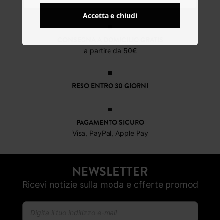
Accetta e chiudi
CONSEGNA A DOMICILIO GRATIS
a partire da 50€
RESO ENTRO 30 GIORNI
PAGAMENTO SICURO
Visa, PayPal, Apple Pay
NEWSLETTER
Ricevi notizie sulla moda e offerte promod