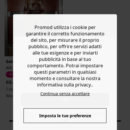
Promod utilizza i cookie per
garantire il corretto funzionamento
del sito, per misurare il proprio
pubblico, per offrire servizi adatti
alle tue esigenze e per inviarti
pubblicità in base al tuo
Saldi
comportamento. Potrai impostare
ARCHIVIO n° 8 Overshirt
questi parametri in qualsiasi
-40%
40,00 €
Do you want to be redirected to
momento e consultare la nostra
69,99 €
www.promod.com ?
informativa sulla privacy..
1 colore
Continua senza accettare
New collection
YES
Prodotti visualizzati: 5 / 5
Imposta le tue preferenze
NO