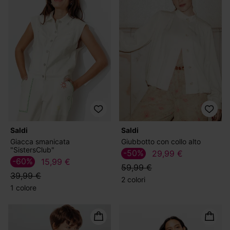
Saldi
Saldi
Giacca smanicata
Giubbotto con collo alto
"SistersClub"
-50%
29,99 €
-60%
15,99 €
59,99 €
39,99 €
2 colori
1 colore