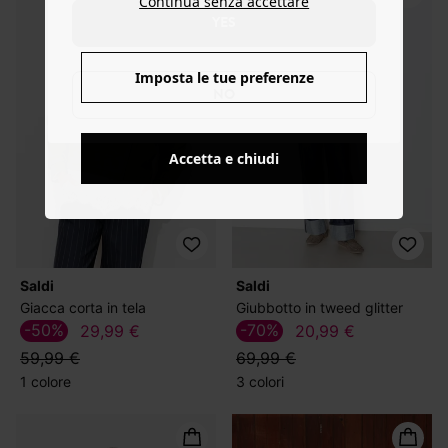
Continua senza accettare
YES
Imposta le tue preferenze
NO
Accetta e chiudi
Saldi
Saldi
Giacca corta in tela
Giubbotto in tweed glitter
-50%
-70%
29,99 €
20,99 €
59,99 €
69,99 €
1 colore
3 colori