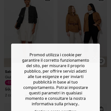
Promod utilizza i cookie per
garantire il corretto funzionamento
del sito, per misurare il proprio
pubblico, per offrire servizi adatti
Saldi
Saldi
alle tue esigenze e per inviarti
Giubbotto bomber in pizzo
Overshirt in denim ALMA
pubblicità in base al tuo
-60%
-70%
23,99 €
13,79 €
comportamento. Potrai impostare
59,99 €
45,99 €
questi parametri in qualsiasi
2 colori
4 colori
Do you want to be redirected to
momento e consultare la nostra
www.promod.com ?
informativa sulla privacy..