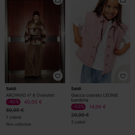
Saldi
Saldi
ARCHIVIO n° 8 Overshirt
Giacca colorato LEONIE
bambina
-40%
40,00 €
-50%
14,99 €
69,99 €
29,99 €
1 colore
2 colori
New collection