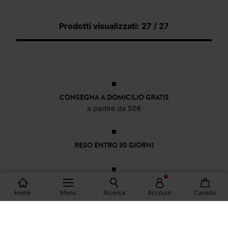
Prodotti visualizzati: 27 / 27
CONSEGNA A DOMICILIO GRATIS
a partire da 50€
RESO ENTRO 30 GIORNI
PAGAMENTO SICURO
Home
Menu
Ricerca
Account
Carrello
Visa, PayPal, Apple Pay