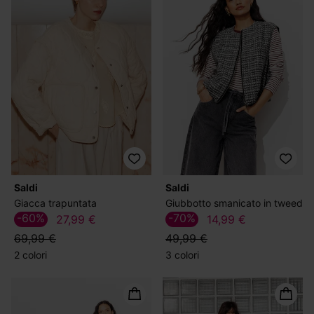
Saldi
Saldi
Giacca trapuntata
Giubbotto smanicato in tweed
-60%
-70%
27,99 €
14,99 €
69,99 €
49,99 €
2 colori
3 colori