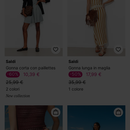
Saldi
Saldi
Gonna corta con paillettes
Gonna lunga in maglia
-60%
-50%
10,39 €
17,99 €
25,99 €
35,99 €
2 colori
1 colore
New collection