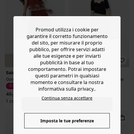
Promod utilizza i cookie per
garantire il corretto funzionamento
del sito, per misurare il proprio
pubblico, per offrire servizi adatti
alle tue esigenze e per inviarti
pubblicità in base al tuo
comportamento. Potrai impostare
Saldi
Saldi
questi parametri in qualsiasi
Do you want to be redirected to
Gonna midi a balze ricamata
Gonna midi svasata a righe
momento e consultare la nostra
-60%
-30%
18,39 €
25,19 €
www.promod.com ?
informativa sulla privacy..
45,99 €
35,99 €
Continua senza accettare
1 colore
1 colore
YES
Imposta le tue preferenze
NO