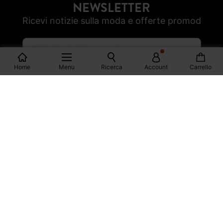
NEWSLETTER
Ricevi notizie sulla moda e offerte promod
Home
Menu
Ricerca
Account
Carrello
SOTTOSCRIVI
SEGUICI
FACEBOOK
INSTAGRAM
YOUTUBE