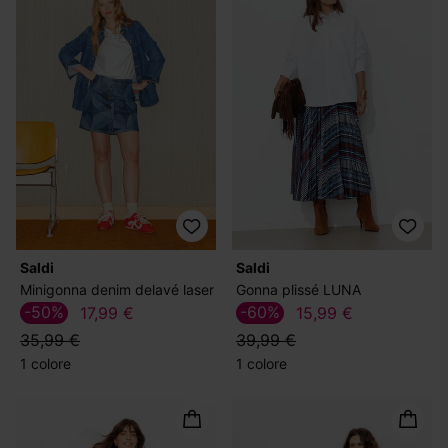
Saldi
Saldi
Minigonna denim delavé laser
Gonna plissé LUNA
-50%
-60%
17,99 €
15,99 €
35,99 €
39,99 €
1 colore
1 colore