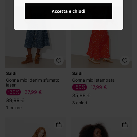
Accetta e chiudi
Saldi
Saldi
Gonna midi denim sfumato
Gonna midi stampata
laser
-50%
17,99 €
-30%
27,99 €
35,99 €
39,99 €
3 colori
1 colore