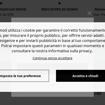
OMICILIO GRATIS
RESO ENTRO 30 GIORNI
PAGAM
re da 50€
Visa, P
od utilizza i cookie per garantire il corretto funzionament
NEWSLETTER
o, per misurare il proprio pubblico, per offrire servizi adatti 
esigenze e per inviarti pubblicità in base al tuo comportam
Ricevi notizie sulla moda e offerte promod
Potrai impostare questi parametri in qualsiasi momento e
Do you want to be redirected to
consultare la nostra informativa sulla privacy..
www.promod.com ?
SOTTOSCRIVI
Continua senza accettare
YES
Imposta le tue preferenze
Accetta e chiudi
NO
ICI
FACEBOOK
INSTAGRAM
YOUTUBE