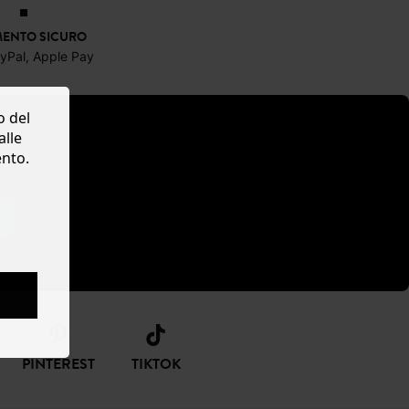
ENTO SICURO
ayPal, Apple Pay
o del
alle
ento.
PINTEREST
TIKTOK