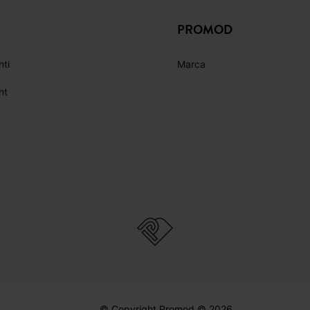
PROMOD
nti
Marca
nt
© Copyright Promod © 2026