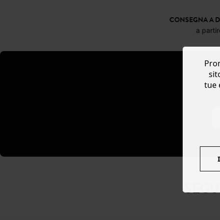
CONSEGNA A D
a parti
Prom
sit
tue 
SEGU