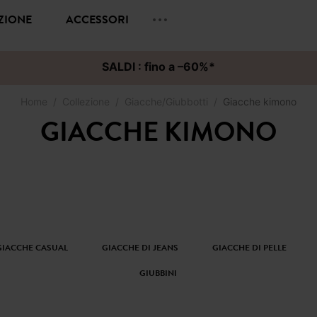
EZIONE
ACCESSORI
SALDI : fino a –60%*
Home
Collezione
Giacche/Giubbotti
Giacche kimono
GIACCHE KIMONO
GIACCHE CASUAL
GIACCHE DI JEANS
GIACCHE DI PELLE
GIUBBINI