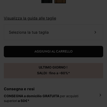
Visualizza la guida alle taglie
seleziona la tua taglia
AGGIUNGI AL CARRELLO
ULTIMO GIORNO !
SALDI : fino a –60%*
Consegna e resi
CONSEGNA a domicilio
GRATUITA
per acquisti
superiori
a 50€*
La consegna del tuo ordine avverrà entro
5-6 giorni