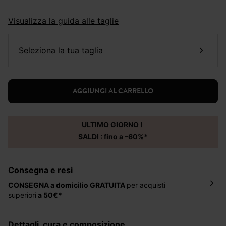
Visualizza la guida alle taglie
seleziona la tua taglia
AGGIUNGI AL CARRELLO
ULTIMO GIORNO !
SALDI : fino a –60%*
Consegna e resi
CONSEGNA a domicilio
GRATUITA
per acquisti
superiori
a 50€*
La consegna del tuo ordine avverrà entro
5-6 giorni
lavorativi all'indirizzo da te indicato nella fase di
dettagli, cura e composizione