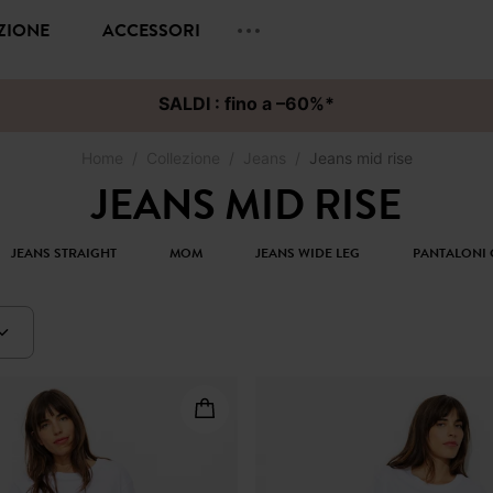
EZIONE
ACCESSORI
SALDI : fino a –60%*
Home
Collezione
Jeans
Jeans mid rise
JEANS MID RISE
JEANS STRAIGHT
MOM
JEANS WIDE LEG
PANTALONI