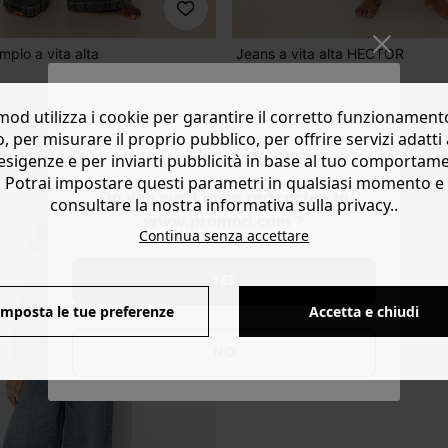
pio a vita alta
Jeans a vita alta HECTOR
39,99 €
5 colori
od utilizza i cookie per garantire il corretto funzionament
o, per misurare il proprio pubblico, per offrire servizi adatti 
esigenze e per inviarti pubblicità in base al tuo comportam
Potrai impostare questi parametri in qualsiasi momento e
Do you want to be redirected to
consultare la nostra informativa sulla privacy..
www.promod.com ?
Continua senza accettare
YES
Imposta le tue preferenze
Accetta e chiudi
NO