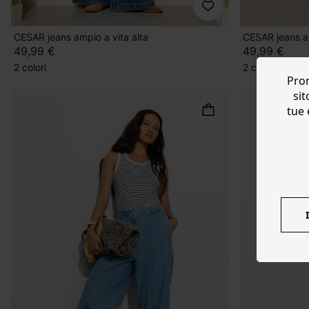
CESAR jeans ampio a vita alta
CESAR jeans am
49,99 €
49,99 €
2 colori
2 colori
Prom
sit
tue 