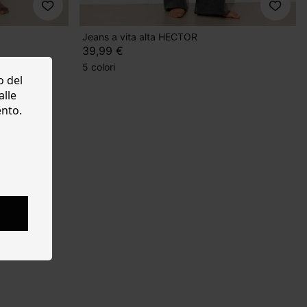
Jeans a vita alta HECTOR
39,99 €
5 colori
o del
alle
ento.