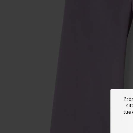
Prom
sit
tue 