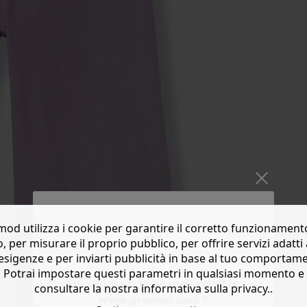
od utilizza i cookie per garantire il corretto funzionament
o, per misurare il proprio pubblico, per offrire servizi adatti 
esigenze e per inviarti pubblicità in base al tuo comportam
Potrai impostare questi parametri in qualsiasi momento e
Do you want to be redirected to
consultare la nostra informativa sulla privacy..
www.promod.com ?