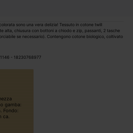
olorata sono una vera delizia! Tessuto in cotone twill
te alta, chiusura con bottoni a chiodo e zip, passanti, 2 tasche
corciabile se necessario). Contengono cotone biologico, coltivato
1146 - 18230768977
no gamba:
. Fondo:
 ca.