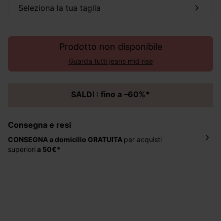
seleziona la tua taglia
Prodotto non disponibile
Guarda tutti jeans mid rise
SALDI : fino a –60%*
Consegna e resi
CONSEGNA a domicilio
GRATUITA
per acquisti
superiori
a 50€*
La consegna del tuo ordine avverrà entro
5-6 giorni
lavorativi all'indirizzo da te indicato nella fase di
ordinazione, al costo di 4 € per ordini inferiori a 50 €.
Hai 30 gg. per restituire o cambiare gli articoli a
decorrere dalla data dell’avvenuta ricezione.
Aiuto