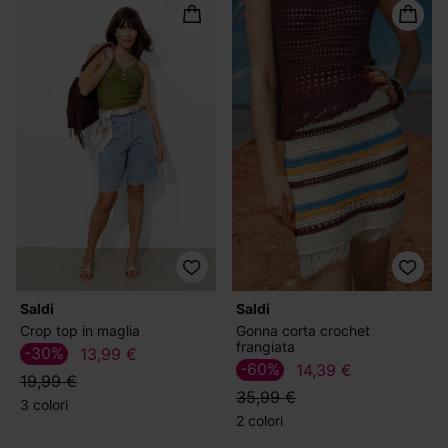
Saldi
Saldi
Crop top in maglia
Gonna corta crochet
frangiata
-30%
13,99 €
-60%
14,39 €
19,99 €
35,99 €
3 colori
2 colori