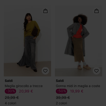
Saldi
Saldi
Maglia girocollo a trecce
Gonna midi in maglia a coste
-30%
-50%
20,99 €
19,99 €
29,99 €
39,99 €
4 colori
2 colori