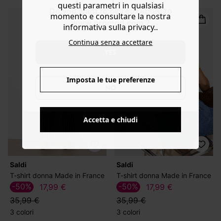
questi parametri in qualsiasi
Do you want to be redirected to
momento e consultare la nostra
www.promod.com ?
informativa sulla privacy..
Continua senza accettare
YES
Imposta le tue preferenze
NO
Accetta e chiudi
Saldi
Saldi
T-shirt donna Made in France
T-shirt donna Made in France
-50%
-50%
17,99 €
17,99 €
35,99 €
35,99 €
3 colori
3 colori