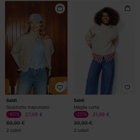
Saldi
Saldi
Giubbotto trapuntato
Maglia corta
-60%
-20%
27,99 €
31,99 €
69,99 €
39,99 €
2 colori
2 colori