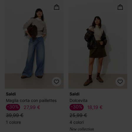
Saldi
Saldi
Maglia corta con paillettes
Dolcevita
-30%
-30%
27,99 €
18,19 €
39,99 €
25,99 €
1 colore
4 colori
New collection