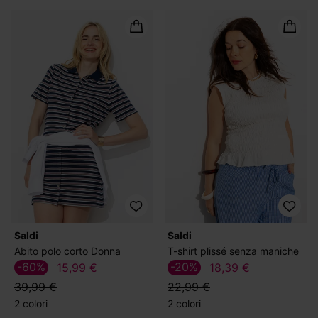
Saldi
Saldi
Abito polo corto Donna
T-shirt plissé senza maniche
-60%
-20%
15,99 €
18,39 €
39,99 €
22,99 €
2 colori
2 colori