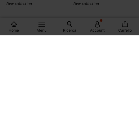
New collection
New collection
Prodotti visualizzati: 34 / 34
Home
Menu
Ricerca
Account
Carrello
CONSEGNA A DOMICILIO GRATIS
a partire da 50€
RESO ENTRO 30 GIORNI
PAGAMENTO SICURO
Visa, PayPal, Apple Pay