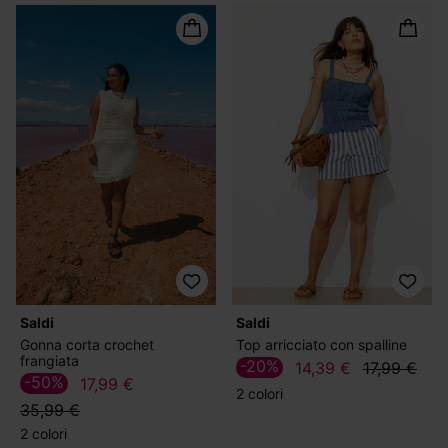
Saldi
Saldi
Gonna corta crochet
Top arricciato con spalline
frangiata
-20%
14,39 €
17,99 €
-50%
17,99 €
2 colori
35,99 €
2 colori