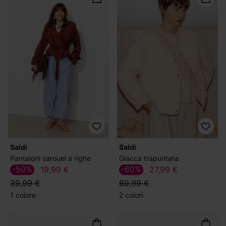
Saldi
Saldi
Pantaloni sarouel a righe
Giacca trapuntata
-50%
-60%
19,99 €
27,99 €
39,99 €
69,99 €
1 colore
2 colori