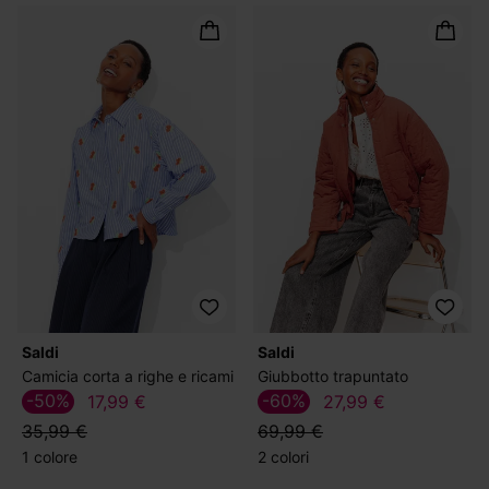
Saldi
Saldi
Camicia corta a righe e ricami
Giubbotto trapuntato
-50%
-60%
17,99 €
27,99 €
35,99 €
69,99 €
1 colore
2 colori