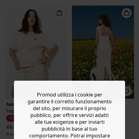
Promod utilizza i cookie per
garantire il corretto funzionamento
Saldi
Saldi
del sito, per misurare il proprio
Felpa maniche corte
Abito a tubo in maglia
pubblico, per offrire servizi adatti
-50%
-60%
11,49 €
19,99 €
alle tue esigenze e per inviarti
22,99 €
49,99 €
pubblicità in base al tuo
4 colori
1 colore
comportamento. Potrai impostare