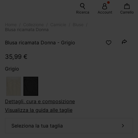
Ricerca
Account
Carrello
Home
Collezione
Camicie
Bluse
Blusa ricamata Donna
Blusa ricamata Donna - Grigio
35,99 €
Grigio
dettagli, cura e composizione
Visualizza la guida alle taglie
seleziona la tua taglia