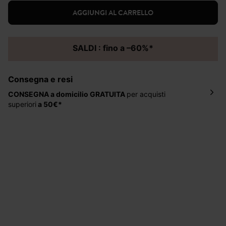
AGGIUNGI AL CARRELLO
SALDI : fino a –60%*
Consegna e resi
CONSEGNA a domicilio
GRATUITA
per acquisti
superiori
a 50€*
La consegna del tuo ordine avverrà entro
5-6 giorni
lavorativi all'indirizzo da te indicato nella fase di
ordinazione, al costo di 4 € per ordini inferiori a 50 €.
Hai 30 gg. per restituire o cambiare gli articoli a
decorrere dalla data dell’avvenuta ricezione.
Aiuto