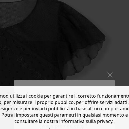
od utilizza i cookie per garantire il corretto funzionament
o, per misurare il proprio pubblico, per offrire servizi adatti 
esigenze e per inviarti pubblicità in base al tuo comportam
Potrai impostare questi parametri in qualsiasi momento e
Do you want to be redirected to
consultare la nostra informativa sulla privacy..
www.promod.com ?