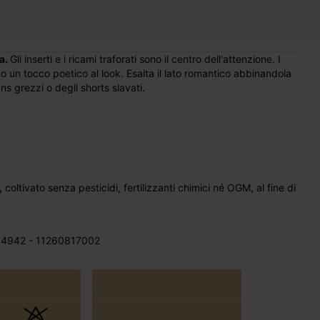
ra.
Gli inserti e i ricami traforati sono il centro dell'attenzione. I
no un tocco poetico al look. Esalta il lato romantico abbinandola
s grezzi o degli shorts slavati.
,
coltivato senza pesticidi, fertilizzanti chimici né OGM, al fine di
4942 - 11260817002