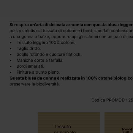
Si respira un'aria di delicata armonia con questa blusa legge
pois plumetis sul tessuto di cotone e i bordi smerlati conferisco
a una gonna a balze, oppure rompi gli schemi con un paio di jean
• Tessuto leggero 100% cotone.
• Taglio dritto.
• Scollo rotondo e cuciture flatlock.
• Maniche corte a farfalla.
• Bordi smerlati.
• Finiture a punto pieno.
Questa blusa da donna è realizzata in 100% cotone biologico
preservare la biodiversità.
Codice PROMOD : 25
Tessuto
principale: