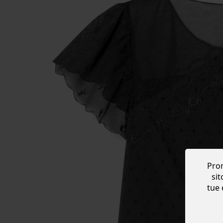
Prom
sit
tue 