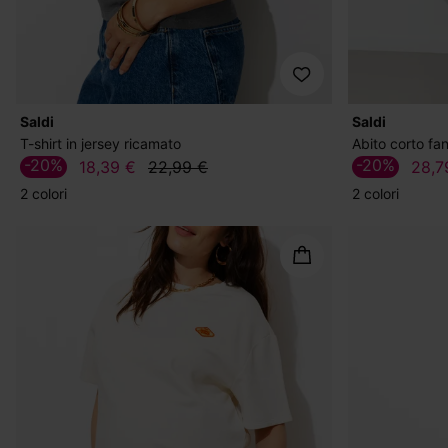
Saldi
Saldi
T-shirt in jersey ricamato
Abito corto fan
-20%
-20%
18,39 €
22,99 €
28,7
2 colori
2 colori