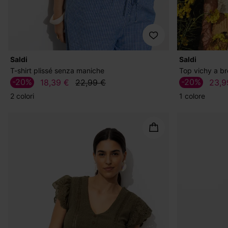
Saldi
Saldi
T-shirt plissé senza maniche
Top vichy a br
-20%
-20%
18,39 €
22,99 €
23,9
2 colori
1 colore