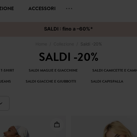
EZIONE
ACCESSORI
SALDI : fino a –60%*
Home
Collezione
Saldi -20%
SALDI -20%
 T-SHIRT
SALDI MAGLIE E GIACCHINE
SALDI CAMICETTE E CAM
 JEANS
SALDI GIACCHE E GIUBBOTTI
SALDI CAPISPALLA