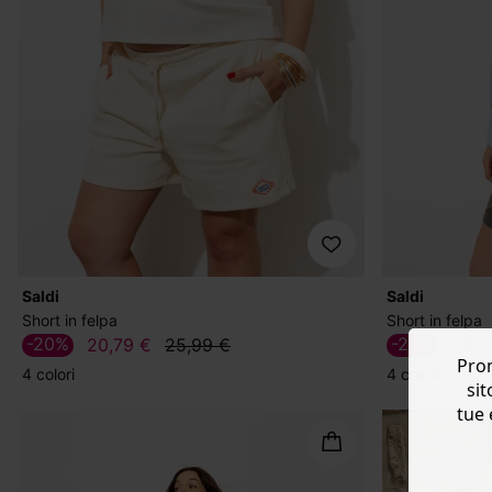
Saldi
Saldi
Short in felpa
Short in felpa
-20%
-20%
20,79 €
25,99 €
20,7
Prom
4 colori
4 colori
sit
tue 