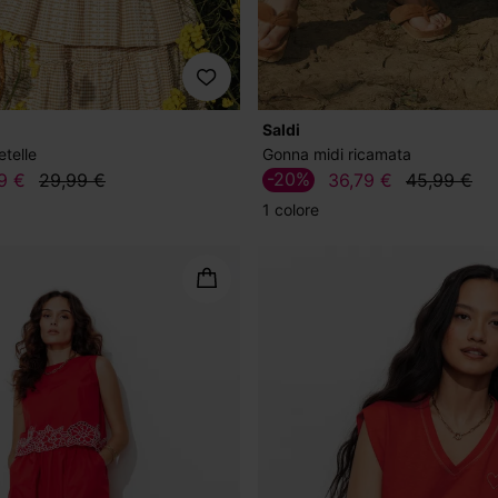
Saldi
etelle
Gonna midi ricamata
-20%
9 €
29,99 €
36,79 €
45,99 €
1 colore