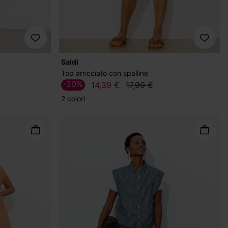
Saldi
Top arricciato con spalline
-20%
14,39 €
17,99 €
2 colori