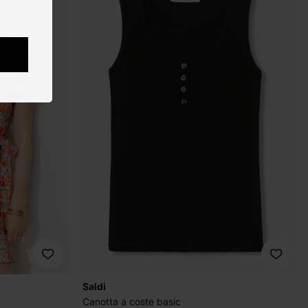
Saldi
Canotta a coste basic