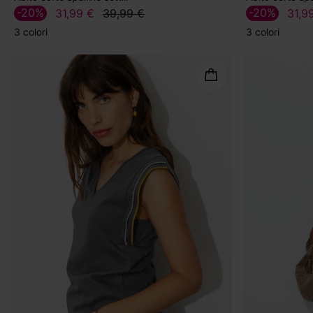
-20%
-20%
31,99 €
39,99 €
31,9
3 colori
3 colori