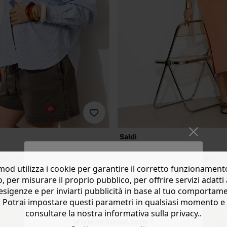
Saldi
Abito lungo in jersey
-20%
9 €
25,99 €
23,99 €
29,99 €
od utilizza i cookie per garantire il corretto funzionament
4 colori
o, per misurare il proprio pubblico, per offrire servizi adatti 
esigenze e per inviarti pubblicità in base al tuo comportam
Potrai impostare questi parametri in qualsiasi momento e
Do you want to be redirected to
consultare la nostra informativa sulla privacy..
www.promod.com ?