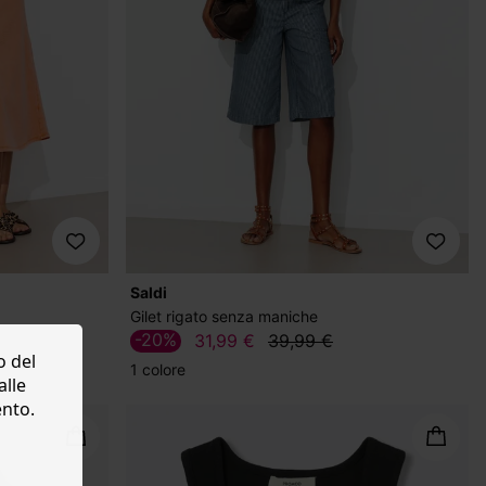
Saldi
Gilet rigato senza maniche
-20%
31,99 €
39,99 €
o del
1 colore
alle
ento.