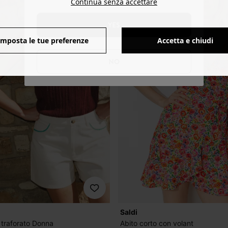
Continua senza accettare
YES
Imposta le tue preferenze
Accetta e chiudi
NO
Saldi
 traforato Donna
Abito corto con volant