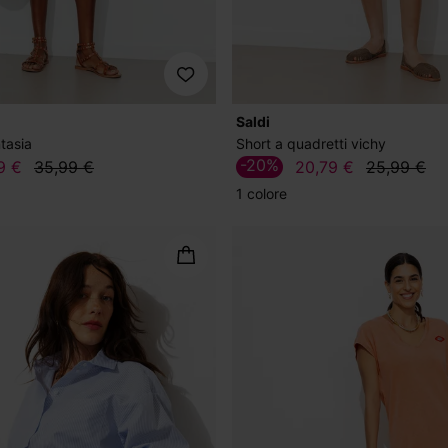
Saldi
tasia
Short a quadretti vichy
-20%
9 €
35,99 €
20,79 €
25,99 €
1 colore