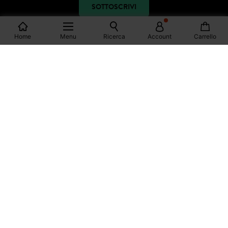
SOTTOSCRIVI
Home
Menu
Ricerca
Account
Carrello
SEGUICI
FACEBOOK
INSTAGRAM
YOUTUBE
PINTEREST
TIKTOK
SHOPPING