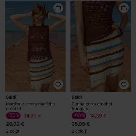
Saldi
Saldi
Maglione senza maniche
Gonna corta crochet
crochet
frangiata
-50%
-60%
14,99 €
14,39 €
29,99 €
35,99 €
2 colori
2 colori