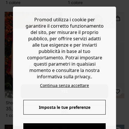
1 colore
1 colore
Promod utilizza i cookie per
garantire il corretto funzionamento
del sito, per misurare il proprio
pubblico, per offrire servizi adatti
alle tue esigenze e per inviarti
pubblicità in base al tuo
comportamento. Potrai impostare
questi parametri in qualsiasi
Do you want to be redirected to
momento e consultare la nostra
www.promod.com ?
informativa sulla privacy..
Continua senza accettare
YES
Short in crochet Donna
Gonna midi crochet
Imposta le tue preferenze
35,99 €
39,99 €
NO
1 colore
1 colore